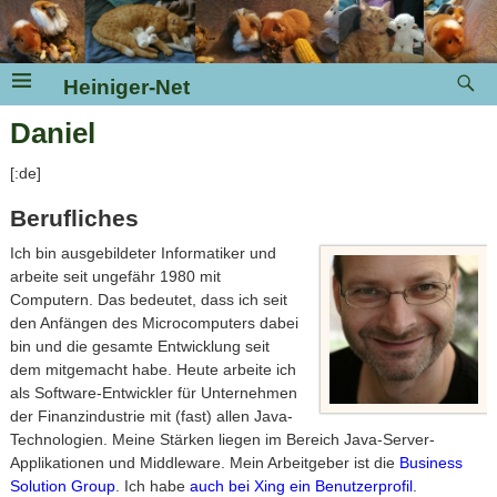
Heiniger-Net
Daniel
[:de]
Berufliches
Ich bin ausgebildeter Informatiker und
arbeite seit ungefähr 1980 mit
Computern. Das bedeutet, dass ich seit
den Anfängen des Microcomputers dabei
bin und die gesamte Entwicklung seit
dem mitgemacht habe. Heute arbeite ich
als Software-Entwickler für Unternehmen
der Finanzindustrie mit (fast) allen Java-
Technologien. Meine Stärken liegen im Bereich Java-Server-
Applikationen und Middleware. Mein Arbeitgeber ist die
Business
Solution Group
. Ich habe
auch bei Xing ein Benutzerprofil
.