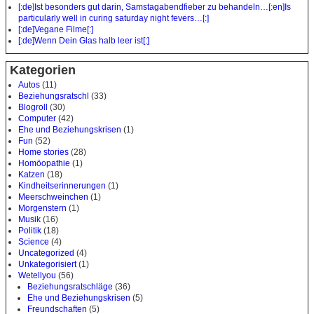
[:de]Ist besonders gut darin, Samstagabendfieber zu behandeln…[:en]Is
particularly well in curing saturday night fevers…[:]
[:de]Vegane Filme[:]
[:de]Wenn Dein Glas halb leer ist[:]
Kategorien
Autos
(11)
Beziehungsratschl
(33)
Blogroll
(30)
Computer
(42)
Ehe und Beziehungskrisen
(1)
Fun
(52)
Home stories
(28)
Homöopathie
(1)
Katzen
(18)
Kindheitserinnerungen
(1)
Meerschweinchen
(1)
Morgenstern
(1)
Musik
(16)
Politik
(18)
Science
(4)
Uncategorized
(4)
Unkategorisiert
(1)
Wetellyou
(56)
Beziehungsratschläge
(36)
Ehe und Beziehungskrisen
(5)
Freundschaften
(5)