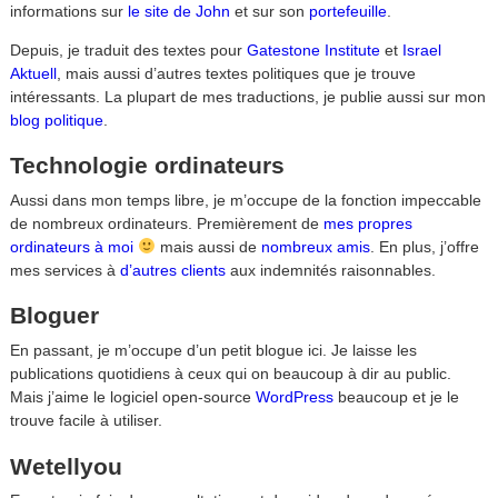
informations sur
le site de John
et sur son
portefeuille
.
Depuis, je traduit des textes pour
Gatestone Institute
et
Israel
Aktuell
, mais aussi d’autres textes politiques que je trouve
intéressants. La plupart de mes traductions, je publie aussi sur mon
blog politique
.
Technologie ordinateurs
Aussi dans mon temps libre, je m’occupe de la fonction impeccable
de nombreux ordinateurs. Premièrement de
mes propres
ordinateurs à moi
mais aussi de
nombreux amis
. En plus, j’offre
mes services à
d’autres clients
aux indemnités raisonnables.
Bloguer
En passant, je m’occupe d’un petit blogue ici. Je laisse les
publications quotidiens à ceux qui on beaucoup à dir au public.
Mais j’aime le logiciel open-source
WordPress
beaucoup et je le
trouve facile à utiliser.
Wetellyou