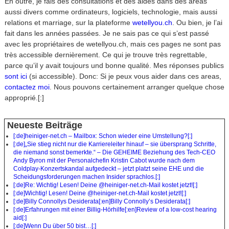
En outre, je fais des consultations et des aides dans des aréas
aussi divers comme ordinateurs, logiciels, technologie, mais aussi
relations et marriage, sur la plateforme
wetellyou.ch
. Ou bien, je l’ai
fait dans les années passées. Je ne sais pas ce qui s’est passé
avec les propriétaires de wetellyou.ch, mais ces pages ne sont pas
très accessible dernièrement. Ce qui je trouve très regrettable,
parce qu’il y avait toujours und bonne qualité. Mes réponses publics
sont ici
(si accessible). Donc: Si je peux vous aider dans ces areas,
contactez moi
. Nous pouvons certainement arranger quelque chose
approprié.[:]
Neueste Beiträge
[:de]heiniger-net.ch – Mailbox: Schon wieder eine Umstellung?[:]
[:de]„Sie stieg nicht nur die Karriereleiter hinauf – sie übersprang Schritte,
die niemand sonst bemerkte.“ – Die GEHEIME Beziehung des Tech-CEO
Andy Byron mit der Personalchefin Kristin Cabot wurde nach dem
Coldplay-Konzertskandal aufgedeckt – jetzt platzt seine EHE und die
Scheidungsforderungen machen Insider sprachlos.[:]
[:de]Re: Wichtig! Lesen! Deine @heiniger-net.ch-Mail kostet jetzt![:]
[:de]Wichtig! Lesen! Deine @heiniger-net.ch-Mail kostet jetzt![:]
[:de]Billy Connollys Desiderata[:en]Billy Connolly’s Desiderata[:]
[:de]Erfahrungen mit einer Billig-Hörhilfe[:en]Review of a low-cost hearing
aid[:]
[:de]Wenn Du über 50 bist…[:]