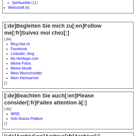
Spiritualität
(11)
Wirtschaft
(8)
[:de]Begleiten Sie mich zu[:en]Follow
me[:fr]Suivez moi chez[:]
[:de]
Blog-Net.ch
Facebook
LinkedIn
,
Xing
My Heritage.com
Meine Fotos
Meine Musik
Mein Wunschzettel
Mein Heimserver
[:]
[:de]Beachten Sie auch[:en]Please
consider[:fr]Faites attention à[:]
[:de]
WISE
Anti-Sharia-Petition
[:]