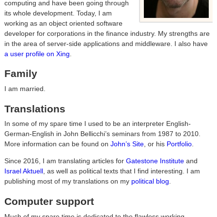
computing and have been going through
its whole development. Today, I am
working as an object oriented software
developer for corporations in the finance industry. My strengths are
in the area of server-side applications and middleware. I also have
a user profile on Xing
.
Family
I am married.
Translations
In some of my spare time I used to be an interpreter English-
German-English in John Bellicchi’s seminars from 1987 to 2010.
More information can be found on
John’s Site
, or his
Portfolio
.
Since 2016, I am translating articles for
Gatestone Institute
and
Israel Aktuell
, as well as political texts that I find interesting. I am
publishing most of my translations on my
political blog
.
Computer support
Much of my spare time is dedicated to the flawless working