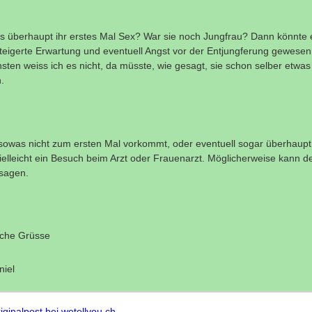
s überhaupt ihr erstes Mal Sex? War sie noch Jungfrau? Dann könnte 
teigerte Erwartung und eventuell Angst vor der Entjungferung gewesen
sten weiss ich es nicht, da müsste, wie gesagt, sie schon selber etwa
.
 sowas nicht zum ersten Mal vorkommt, oder eventuell sogar überhaupt,
vielleicht ein Besuch beim Arzt oder Frauenarzt. Möglicherweise kann d
sagen.
iche Grüsse
iel
iginalpost bei wetellyou.ch