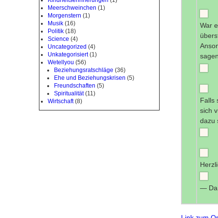
Meerschweinchen
(1)
Morgenstern
(1)
Musik
(16)
War e
Politik
(18)
übers
Science
(4)
Anson
Uncategorized
(4)
Unkategorisiert
(1)
sagen
Wetellyou
(56)
Beziehungsratschläge
(36)
Ehe und Beziehungskrisen
(5)
Freundschaften
(5)
Spiritualität
(11)
Falls
Wirtschaft
(8)
sich 
dazu 
Herzl
— Dan
Link zum Or