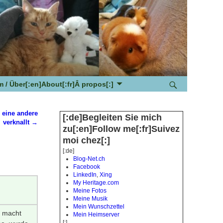
 / Über[:en]About[:fr]Â propos[:]
n eine andere
[:de]Begleiten Sie mich
verknallt
→
zu[:en]Follow me[:fr]Suivez
moi chez[:]
[:de]
Blog-Net.ch
Facebook
LinkedIn
,
Xing
My Heritage.com
Meine Fotos
Meine Musik
Mein Wunschzettel
es macht
Mein Heimserver
[:]