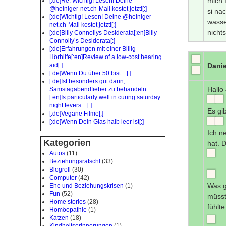
mich 
[:de]Re: Wichtig! Lesen! Deine
@heiniger-net.ch-Mail kostet jetzt![:]
si na
[:de]Wichtig! Lesen! Deine @heiniger-
wasse
net.ch-Mail kostet jetzt![:]
nicht
[:de]Billy Connollys Desiderata[:en]Billy
Connolly’s Desiderata[:]
[:de]Erfahrungen mit einer Billig-
Hörhilfe[:en]Review of a low-cost hearing
Danie
aid[:]
[:de]Wenn Du über 50 bist…[:]
[:de]Ist besonders gut darin,
Hallo
Samstagabendfieber zu behandeln…
[:en]Is particularly well in curing saturday
night fevers…[:]
Es gib
[:de]Vegane Filme[:]
[:de]Wenn Dein Glas halb leer ist[:]
Ich n
Kategorien
hat. 
Autos
(11)
Beziehungsratschl
(33)
Blogroll
(30)
Computer
(42)
Was g
Ehe und Beziehungskrisen
(1)
Fun
(52)
müsst
Home stories
(28)
fühlt
Homöopathie
(1)
Katzen
(18)
Kindheitserinnerungen
(1)