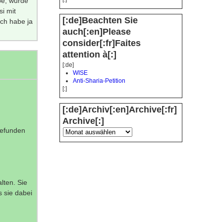
be, wurde
si mit
[:de]Beachten Sie
ich habe ja
auch[:en]Please
consider[:fr]Faites
attention à[:]
[:de]
WISE
Anti-Sharia-Petition
[:]
[:de]Archiv[:en]Archive[:fr]
Archive[:]
gefunden
lten. Sie
s sie dabei