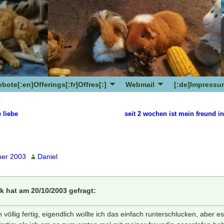
bote[:en]Offerings[:fr]Offres[:]
Webmail
[:de]Impressum
e
 liebe
seit 2 wochen ist mein freund i
avigation
ber 2003
Daniel
k hat am 20/10/2003 gefragt:
n völlig fertig, eigendlich wollte ich das einfach runterschlucken, aber 