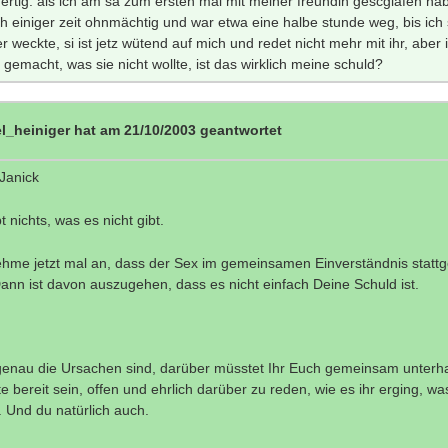
fertig: als ich am sa zum ersten mal mit meiner freundin gescglafen ha
ch einiger zeit ohnmächtig und war etwa eine halbe stunde weg, bis ich 
r weckte, si ist jetz wütend auf mich und redet nicht mehr mit ihr, aber 
s gemacht, was sie nicht wollte, ist das wirklich meine schuld?
l_heiniger hat am 21/10/2003 geantwortet
 Janick
t nichts, was es nicht gibt.
ehme jetzt mal an, dass der Sex im gemeinsamen Einverständnis statt
Dann ist davon auszugehen, dass es nicht einfach Deine Schuld ist.
enau die Ursachen sind, darüber müsstet Ihr Euch gemeinsam unterha
e bereit sein, offen und ehrlich darüber zu reden, wie es ihr erging, wa
e. Und du natürlich auch.