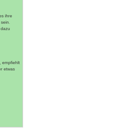
es ihre
 sein.
s dazu
 empfiehlt
er etwas