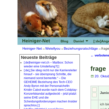
Heiniger-Net
Blog
Daniel
[:de]Ange
Heiniger-Net
→
Wetellyou
→
Beziehungsratschläge
→
frag
←
verbotene
Neueste Beiträge
Artikeln
[:de]heiniger-net.ch – Mailbox: Schon
wieder eine Umstellung?[:]
frage
[:de]„Sie stieg nicht nur die Karriereleiter
hinauf – sie übersprang Schritte, die
20. Okto
niemand sonst bemerkte.“ – Die
GEHEIME Beziehung des Tech-CEO
Andy Byron mit der Personalchefin
Kristin Cabot wurde nach dem Coldplay-
Janic
Konzertskandal aufgedeckt – jetzt platzt
seine EHE und die
Scheidungsforderungen machen Insider
ich bi
sprachlos.[:]