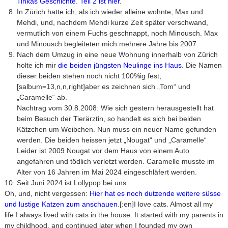
Tinkas Geschichte
.
Teil 2 ist hier
.
In Zürich hatte ich, als ich wieder alleine wohnte, Max und
Mehdi, und, nachdem Mehdi kurze Zeit später verschwand,
vermutlich von einem Fuchs geschnappt, noch Minousch. Max
und Minousch begleiteten mich mehrere Jahre bis 2007.
Nach dem Umzug in eine neue Wohnung innerhalb von Zürich
holte ich mir
die beiden jüngsten Neulinge ins Haus
. Die Namen
dieser beiden stehen noch nicht 100%ig fest,
[salbum=13,n,n,right]aber es zeichnen sich „Tom“ und
„Caramelle“ ab.
Nachtrag vom 30.8.2008: Wie sich gestern herausgestellt hat
beim Besuch der Tierärztin, so handelt es sich bei beiden
Kätzchen um Weibchen. Nun muss ein neuer Name gefunden
werden. Die beiden heissen jetzt „Nougat“ und „Caramelle“
Leider ist 2009 Nougat vor dem Haus von einem Auto
angefahren und tödlich verletzt worden. Caramelle musste im
Alter von 16 Jahren im Mai 2024 eingeschläfert werden.
Seit Juni 2024 ist Lollypop bei uns.
Oh, und, nicht vergessen:
Hier hat es noch dutzende weitere süsse
und lustige Katzen zum anschauen
.[:en]I love cats. Almost all my
life I always lived with cats in the house. It started with my parents in
my childhood, and continued later when I founded my own