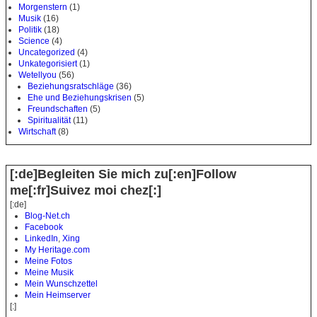
Morgenstern
(1)
Musik
(16)
Politik
(18)
Science
(4)
Uncategorized
(4)
Unkategorisiert
(1)
Wetellyou
(56)
Beziehungsratschläge
(36)
Ehe und Beziehungskrisen
(5)
Freundschaften
(5)
Spiritualität
(11)
Wirtschaft
(8)
[:de]Begleiten Sie mich zu[:en]Follow
me[:fr]Suivez moi chez[:]
[:de]
Blog-Net.ch
Facebook
LinkedIn
,
Xing
My Heritage.com
Meine Fotos
Meine Musik
Mein Wunschzettel
Mein Heimserver
[:]