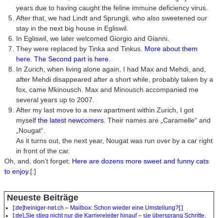
years due to having caught the feline immune deficiency virus.
After that, we had Lindt and Sprungli, who also sweetened our
stay in the next big house in Egliswil.
In Egliswil, we later welcomed Giorgio and Gianni.
They were replaced by Tinka and Tinkus.
More about them
here
.
The Second part is here
.
In Zurich, when living alone again, I had Max and Mehdi, and,
after Mehdi disappeared after a short while, probably taken by a
fox, came Mkinousch. Max and Minousch accompanied me
several years up to 2007.
After my last move to a new apartment within Zurich, I got
myself
the latest newcomers
. Their names are „Caramelle“ and
„Nougat“.
As it turns out, the next year, Nougat was run over by a car right
in front of the car.
Oh, and, don’t forget:
Here are dozens more sweet and funny cats
to enjoy
.[:]
Neueste Beiträge
[:de]heiniger-net.ch – Mailbox: Schon wieder eine Umstellung?[:]
[:de]„Sie stieg nicht nur die Karriereleiter hinauf – sie übersprang Schritte,