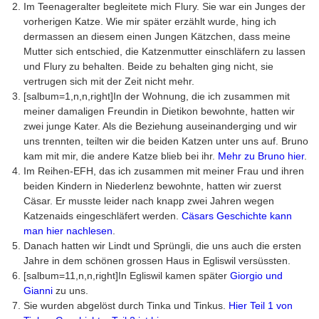
Im Teenageralter begleitete mich Flury. Sie war ein Junges der
vorherigen Katze. Wie mir später erzählt wurde, hing ich
dermassen an diesem einen Jungen Kätzchen, dass meine
Mutter sich entschied, die Katzenmutter einschläfern zu lassen
und Flury zu behalten. Beide zu behalten ging nicht, sie
vertrugen sich mit der Zeit nicht mehr.
[salbum=1,n,n,right]In der Wohnung, die ich zusammen mit
meiner damaligen Freundin in Dietikon bewohnte, hatten wir
zwei junge Kater. Als die Beziehung auseinanderging und wir
uns trennten, teilten wir die beiden Katzen unter uns auf. Bruno
kam mit mir, die andere Katze blieb bei ihr.
Mehr zu Bruno hier
.
Im Reihen-EFH, das ich zusammen mit meiner Frau und ihren
beiden Kindern in Niederlenz bewohnte, hatten wir zuerst
Cäsar. Er musste leider nach knapp zwei Jahren wegen
Katzenaids eingeschläfert werden.
Cäsars Geschichte kann
man hier nachlesen
.
Danach hatten wir Lindt und Sprüngli, die uns auch die ersten
Jahre in dem schönen grossen Haus in Egliswil versüssten.
[salbum=11,n,n,right]In Egliswil kamen später
Giorgio und
Gianni
zu uns.
Sie wurden abgelöst durch Tinka und Tinkus.
Hier Teil 1 von