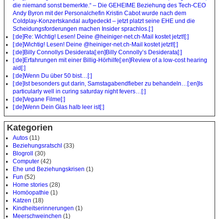
die niemand sonst bemerkte.“ – Die GEHEIME Beziehung des Tech-CEO
Andy Byron mit der Personalchefin Kristin Cabot wurde nach dem
Coldplay-Konzertskandal aufgedeckt – jetzt platzt seine EHE und die
Scheidungsforderungen machen Insider sprachlos.[:]
[:de]Re: Wichtig! Lesen! Deine @heiniger-net.ch-Mail kostet jetzt![:]
[:de]Wichtig! Lesen! Deine @heiniger-net.ch-Mail kostet jetzt![:]
[:de]Billy Connollys Desiderata[:en]Billy Connolly’s Desiderata[:]
[:de]Erfahrungen mit einer Billig-Hörhilfe[:en]Review of a low-cost hearing
aid[:]
[:de]Wenn Du über 50 bist…[:]
[:de]Ist besonders gut darin, Samstagabendfieber zu behandeln…[:en]Is
particularly well in curing saturday night fevers…[:]
[:de]Vegane Filme[:]
[:de]Wenn Dein Glas halb leer ist[:]
Kategorien
Autos
(11)
Beziehungsratschl
(33)
Blogroll
(30)
Computer
(42)
Ehe und Beziehungskrisen
(1)
Fun
(52)
Home stories
(28)
Homöopathie
(1)
Katzen
(18)
Kindheitserinnerungen
(1)
Meerschweinchen
(1)