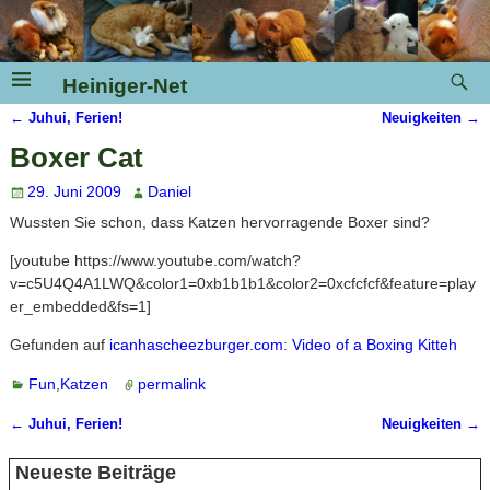
Heiniger-Net
←
Juhui, Ferien!
Neuigkeiten
→
Artikelnavigation
Boxer Cat
29. Juni 2009
Daniel
Wussten Sie schon, dass Katzen hervorragende Boxer sind?
[youtube https://www.youtube.com/watch?
v=c5U4Q4A1LWQ&color1=0xb1b1b1&color2=0xcfcfcf&feature=play
er_embedded&fs=1]
Gefunden auf
icanhascheezburger.com
:
Video of a Boxing Kitteh
Fun
,
Katzen
permalink
←
Juhui, Ferien!
Neuigkeiten
→
Artikelnavigation
Neueste Beiträge