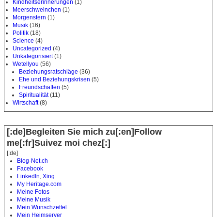
Kindheitserinnerungen
(1)
Meerschweinchen
(1)
Morgenstern
(1)
Musik
(16)
Politik
(18)
Science
(4)
Uncategorized
(4)
Unkategorisiert
(1)
Wetellyou
(56)
Beziehungsratschläge
(36)
Ehe und Beziehungskrisen
(5)
Freundschaften
(5)
Spiritualität
(11)
Wirtschaft
(8)
[:de]Begleiten Sie mich zu[:en]Follow
me[:fr]Suivez moi chez[:]
[:de]
Blog-Net.ch
Facebook
LinkedIn
,
Xing
My Heritage.com
Meine Fotos
Meine Musik
Mein Wunschzettel
Mein Heimserver