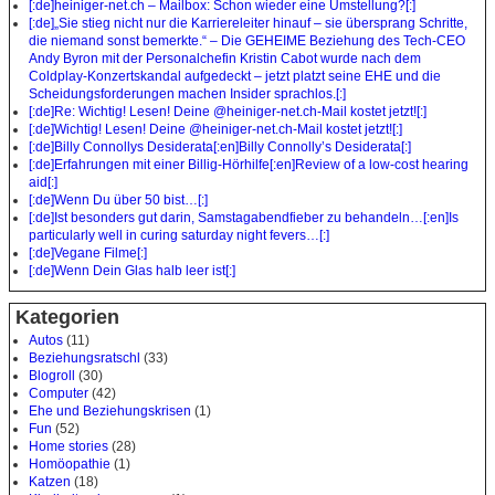
[:de]heiniger-net.ch – Mailbox: Schon wieder eine Umstellung?[:]
[:de]„Sie stieg nicht nur die Karriereleiter hinauf – sie übersprang Schritte,
die niemand sonst bemerkte.“ – Die GEHEIME Beziehung des Tech-CEO
Andy Byron mit der Personalchefin Kristin Cabot wurde nach dem
Coldplay-Konzertskandal aufgedeckt – jetzt platzt seine EHE und die
Scheidungsforderungen machen Insider sprachlos.[:]
[:de]Re: Wichtig! Lesen! Deine @heiniger-net.ch-Mail kostet jetzt![:]
[:de]Wichtig! Lesen! Deine @heiniger-net.ch-Mail kostet jetzt![:]
[:de]Billy Connollys Desiderata[:en]Billy Connolly’s Desiderata[:]
[:de]Erfahrungen mit einer Billig-Hörhilfe[:en]Review of a low-cost hearing
aid[:]
[:de]Wenn Du über 50 bist…[:]
[:de]Ist besonders gut darin, Samstagabendfieber zu behandeln…[:en]Is
particularly well in curing saturday night fevers…[:]
[:de]Vegane Filme[:]
[:de]Wenn Dein Glas halb leer ist[:]
Kategorien
Autos
(11)
Beziehungsratschl
(33)
Blogroll
(30)
Computer
(42)
Ehe und Beziehungskrisen
(1)
Fun
(52)
Home stories
(28)
Homöopathie
(1)
Katzen
(18)