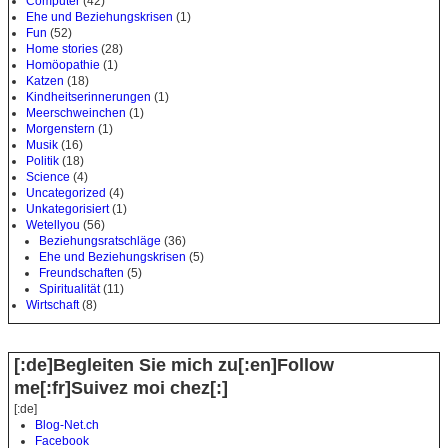
Computer
(42)
Ehe und Beziehungskrisen
(1)
Fun
(52)
Home stories
(28)
Homöopathie
(1)
Katzen
(18)
Kindheitserinnerungen
(1)
Meerschweinchen
(1)
Morgenstern
(1)
Musik
(16)
Politik
(18)
Science
(4)
Uncategorized
(4)
Unkategorisiert
(1)
Wetellyou
(56)
Beziehungsratschläge
(36)
Ehe und Beziehungskrisen
(5)
Freundschaften
(5)
Spiritualität
(11)
Wirtschaft
(8)
[:de]Begleiten Sie mich zu[:en]Follow
me[:fr]Suivez moi chez[:]
[:de]
Blog-Net.ch
Facebook