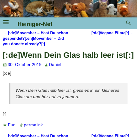
Heiniger-Net
←
[:de]Movember – Hast Du schon
[:de]Vegane Filme[:]
→
Artikelnavigation
gespendet?[:en]Movember – Did
you donate already?[:]
[:de]Wenn Dein Glas halb leer ist[:]
30. Oktober 2019
Daniel
[:de]
Wenn Dein Glas halb leer ist, giess es in ein kleineres
Glas um und hör auf zu jammern.
[:]
Fun
permalink
←
[:de]Movember – Hast Du schon
[:de]Vegane Filme[:]
→