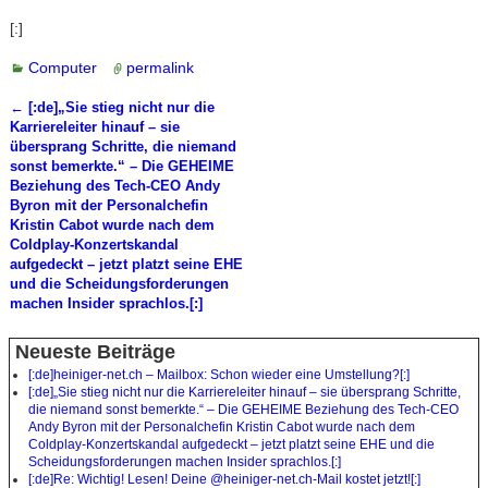
[:]
Computer
permalink
←
[:de]„Sie stieg nicht nur die
Artikelnavigation
Karriereleiter hinauf – sie
übersprang Schritte, die niemand
sonst bemerkte.“ – Die GEHEIME
Beziehung des Tech-CEO Andy
Byron mit der Personalchefin
Kristin Cabot wurde nach dem
Coldplay-Konzertskandal
aufgedeckt – jetzt platzt seine EHE
und die Scheidungsforderungen
machen Insider sprachlos.[:]
Neueste Beiträge
[:de]heiniger-net.ch – Mailbox: Schon wieder eine Umstellung?[:]
[:de]„Sie stieg nicht nur die Karriereleiter hinauf – sie übersprang Schritte,
die niemand sonst bemerkte.“ – Die GEHEIME Beziehung des Tech-CEO
Andy Byron mit der Personalchefin Kristin Cabot wurde nach dem
Coldplay-Konzertskandal aufgedeckt – jetzt platzt seine EHE und die
Scheidungsforderungen machen Insider sprachlos.[:]
[:de]Re: Wichtig! Lesen! Deine @heiniger-net.ch-Mail kostet jetzt![:]