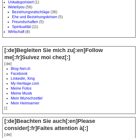
Unkategorisiert
(1)
Wetellyou
(56)
Beziehungsratschläge
(36)
Ehe und Beziehungskrisen
(5)
Freundschaften
(5)
Spiritualität
(11)
Wirtschaft
(8)
[:de]Begleiten Sie mich zu[:en]Follow
me[:fr]Suivez moi chez[:]
[:de]
Blog-Net.ch
Facebook
LinkedIn
,
Xing
My Heritage.com
Meine Fotos
Meine Musik
Mein Wunschzettel
Mein Heimserver
[:]
[:de]Beachten Sie auch[:en]Please
consider[:fr]Faites attention à[:]
[:de]