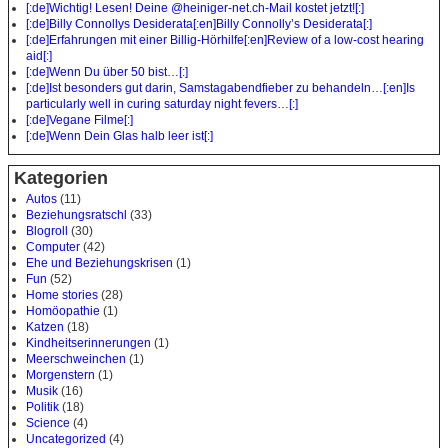
[:de]Wichtig! Lesen! Deine @heiniger-net.ch-Mail kostet jetzt![:]
[:de]Billy Connollys Desiderata[:en]Billy Connolly’s Desiderata[:]
[:de]Erfahrungen mit einer Billig-Hörhilfe[:en]Review of a low-cost hearing
aid[:]
[:de]Wenn Du über 50 bist…[:]
[:de]Ist besonders gut darin, Samstagabendfieber zu behandeln…[:en]Is
particularly well in curing saturday night fevers…[:]
[:de]Vegane Filme[:]
[:de]Wenn Dein Glas halb leer ist[:]
Kategorien
Autos
(11)
Beziehungsratschl
(33)
Blogroll
(30)
Computer
(42)
Ehe und Beziehungskrisen
(1)
Fun
(52)
Home stories
(28)
Homöopathie
(1)
Katzen
(18)
Kindheitserinnerungen
(1)
Meerschweinchen
(1)
Morgenstern
(1)
Musik
(16)
Politik
(18)
Science
(4)
Uncategorized
(4)