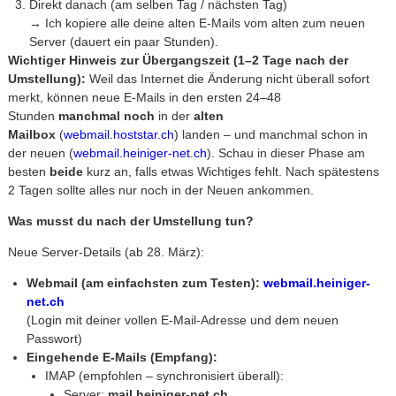
Direkt danach (am selben Tag / nächsten Tag)
→ Ich kopiere alle deine alten E-Mails vom alten zum neuen
Server (dauert ein paar Stunden).
Wichtiger Hinweis zur Übergangszeit (1–2 Tage nach der
Umstellung):
Weil das Internet die Änderung nicht überall sofort
merkt, können neue E-Mails in den ersten 24–48
Stunden
manchmal noch
in der
alten
Mailbox
(
webmail.hoststar.ch
) landen – und manchmal schon in
der neuen (
webmail.heiniger-net.ch
). Schau in dieser Phase am
besten
beide
kurz an, falls etwas Wichtiges fehlt. Nach spätestens
2 Tagen sollte alles nur noch in der Neuen ankommen.
Was musst du nach der Umstellung tun?
Neue Server-Details (ab 28. März):
Webmail (am einfachsten zum Testen):
webmail.heiniger-
net.ch
(Login mit deiner vollen E-Mail-Adresse und dem neuen
Passwort)
Eingehende E-Mails (Empfang):
IMAP (empfohlen – synchronisiert überall):
Server:
mail.heiniger-net.ch