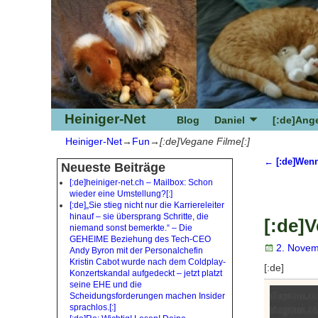
Heiniger-Net
Blog
Daniel
[:de]Ange
Heiniger-Net
→
Fun
→
[:de]Vegane Filme[:]
←
[:de]Wenn 
Neueste Beiträge
Artikeln
[:de]heiniger-net.ch – Mailbox: Schon
wieder eine Umstellung?[:]
[:de]„Sie stieg nicht nur die Karriereleiter
hinauf – sie übersprang Schritte, die
[:de]V
niemand sonst bemerkte.“ – Die
GEHEIME Beziehung des Tech-CEO
2. Novem
Andy Byron mit der Personalchefin
Kristin Cabot wurde nach dem Coldplay-
[:de]
Konzertskandal aufgedeckt – jetzt platzt
seine EHE und die
Scheidungsforderungen machen Insider
sprachlos.[:]