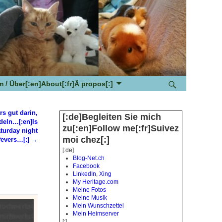
 / Über[:en]About[:fr]Â propos[:]
rs gut darin,
[:de]Begleiten Sie mich
deln…[:en]Is
zu[:en]Follow me[:fr]Suivez
aturday night
moi chez[:]
fevers…[:]
→
[:de]
Blog-Net.ch
Facebook
LinkedIn
,
Xing
My Heritage.com
Meine Fotos
Meine Musik
Mein Wunschzettel
Mein Heimserver
[:]