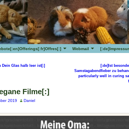
bote[:en]Offerings[:fr]Offres[:]
Webmail
[:de]Impressum
Dein Glas halb leer ist[:]
[:de]Ist besonde
avigation
Samstagabendfieber zu behan
particularly well in curing s
egane Filme[:]
ber 2019
Daniel