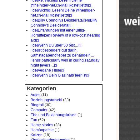
[:de]Re: Wichtig! Lesen! Deine
@heiniger-net.ch-Mail kostet jetzt![:]
[:de]Wichtig! Lesen! Deine @heiniger-
net.ch-Mail kostet jetzt![:]
[:de]Billy Connollys Desiderata[:en]Billy
Connolly’s Desiderata[:]
[:de]Erfahrungen mit einer Billig-
Hörhilfe[:en]Review of a low-cost hearing
aid[:]
[:de]Wenn Du über 50 bist…[:]
[:de]Ist besonders gut darin,
Samstagabendfieber zu behandeln…
[:en]Is particularly well in curing saturday
night fevers…[:]
[:de]Vegane Filme[:]
[:de]Wenn Dein Glas halb leer ist[:]
Kategorien
Autos
(11)
Beziehungsratschl
(33)
Blogroll
(30)
Computer
(42)
Ehe und Beziehungskrisen
(1)
Fun
(52)
Home stories
(28)
Homöopathie
(1)
Katzen
(18)
Kindheitserinnerungen
(1)