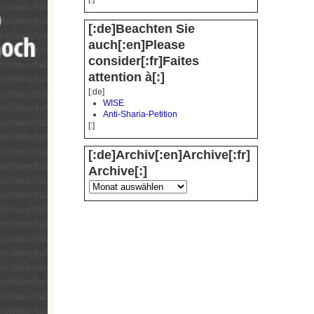
[:de]Beachten Sie
auch[:en]Please
consider[:fr]Faites
attention à[:]
[:de]
WISE
Anti-Sharia-Petition
[:]
[:de]Archiv[:en]Archive[:fr]
Archive[:]