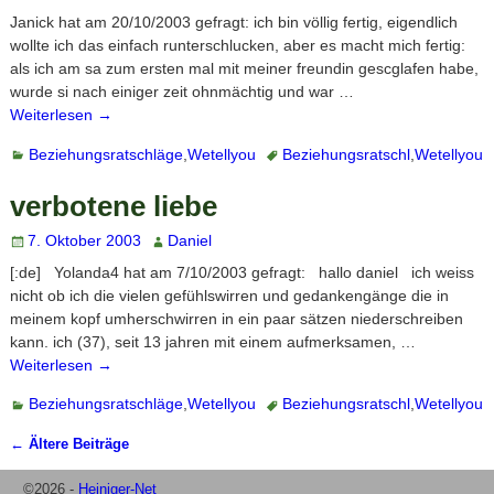
Janick hat am 20/10/2003 gefragt: ich bin völlig fertig, eigendlich
wollte ich das einfach runterschlucken, aber es macht mich fertig:
als ich am sa zum ersten mal mit meiner freundin gescglafen habe,
wurde si nach einiger zeit ohnmächtig und war
…
Weiterlesen →
Beziehungsratschläge
,
Wetellyou
Beziehungsratschl
,
Wetellyou
verbotene liebe
7. Oktober 2003
Daniel
[:de] Yolanda4 hat am 7/10/2003 gefragt: hallo daniel ich weiss
nicht ob ich die vielen gefühlswirren und gedankengänge die in
meinem kopf umherschwirren in ein paar sätzen niederschreiben
kann. ich (37), seit 13 jahren mit einem aufmerksamen,
…
Weiterlesen →
Beziehungsratschläge
,
Wetellyou
Beziehungsratschl
,
Wetellyou
←
Ältere Beiträge
Artikelnavigation
©2026 -
Heiniger-Net