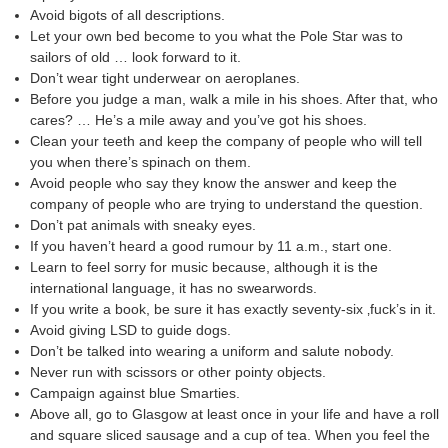
Avoid bigots of all descriptions.
Let your own bed become to you what the Pole Star was to
sailors of old … look forward to it.
Don’t wear tight underwear on aeroplanes.
Before you judge a man, walk a mile in his shoes. After that, who
cares? … He’s a mile away and you’ve got his shoes.
Clean your teeth and keep the company of people who will tell
you when there’s spinach on them.
Avoid people who say they know the answer and keep the
company of people who are trying to understand the question.
Don’t pat animals with sneaky eyes.
If you haven’t heard a good rumour by 11 a.m., start one.
Learn to feel sorry for music because, although it is the
international language, it has no swearwords.
If you write a book, be sure it has exactly seventy-six ‚fuck’s in it.
Avoid giving LSD to guide dogs.
Don’t be talked into wearing a uniform and salute nobody.
Never run with scissors or other pointy objects.
Campaign against blue Smarties.
Above all, go to Glasgow at least once in your life and have a roll
and square sliced sausage and a cup of tea. When you feel the