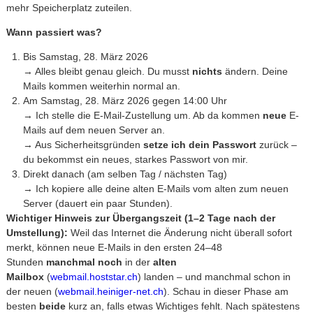
mehr Speicherplatz zuteilen.
Wann passiert was?
Bis Samstag, 28. März 2026
→ Alles bleibt genau gleich. Du musst
nichts
ändern. Deine
Mails kommen weiterhin normal an.
Am Samstag, 28. März 2026 gegen 14:00 Uhr
→ Ich stelle die E-Mail-Zustellung um. Ab da kommen
neue
E-
Mails auf dem neuen Server an.
→ Aus Sicherheitsgründen
setze ich dein Passwort
zurück –
du bekommst ein neues, starkes Passwort von mir.
Direkt danach (am selben Tag / nächsten Tag)
→ Ich kopiere alle deine alten E-Mails vom alten zum neuen
Server (dauert ein paar Stunden).
Wichtiger Hinweis zur Übergangszeit (1–2 Tage nach der
Umstellung):
Weil das Internet die Änderung nicht überall sofort
merkt, können neue E-Mails in den ersten 24–48
Stunden
manchmal noch
in der
alten
Mailbox
(
webmail.hoststar.ch
) landen – und manchmal schon in
der neuen (
webmail.heiniger-net.ch
). Schau in dieser Phase am
besten
beide
kurz an, falls etwas Wichtiges fehlt. Nach spätestens