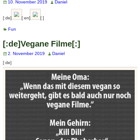
10. November 2019
Daniel
[:de]
[:en]
[:]
Fun
[:de]Vegane Filme[:]
2. November 2019
Daniel
[:de]