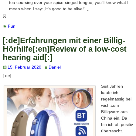
tea coursing over your spice-singed tongue, you’ll know what I
mean when I say: ‚It’s good to be alive!‘. „
[:]
Fun
[:de]Erfahrungen mit einer Billig-
Hörhilfe[:en]Review of a low-cost
hearing aid[:]
15. Februar 2020
Daniel
[:de]
Seit Jahren
kaufe ich
regelmässig bei
wish.com
Billigware aus
China ein. Da
bin ich oft positiv
überrascht.