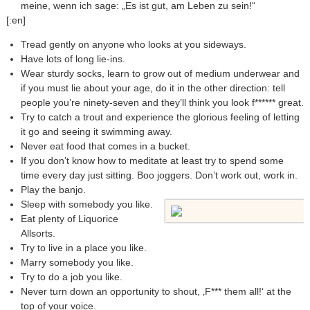
meine, wenn ich sage: „Es ist gut, am Leben zu sein!“
[:en]
Tread gently on anyone who looks at you sideways.
Have lots of long lie-ins.
Wear sturdy socks, learn to grow out of medium underwear and
if you must lie about your age, do it in the other direction: tell
people you’re ninety-seven and they’ll think you look f****** great.
Try to catch a trout and experience the glorious feeling of letting
it go and seeing it swimming away.
Never eat food that comes in a bucket.
If you don’t know how to meditate at least try to spend some
time every day just sitting. Boo joggers. Don’t work out, work in.
Play the banjo.
Sleep with somebody you like.
Eat plenty of Liquorice
Allsorts.
Try to live in a place you like.
Marry somebody you like.
Try to do a job you like.
Never turn down an opportunity to shout, ‚F*** them all!‘ at the
top of your voice.