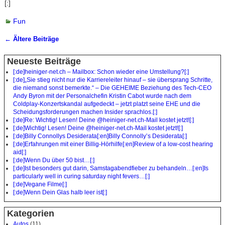
[:]
Fun
←
Ältere Beiträge
Artikelnavigation
Neueste Beiträge
[:de]heiniger-net.ch – Mailbox: Schon wieder eine Umstellung?[:]
[:de]„Sie stieg nicht nur die Karriereleiter hinauf – sie übersprang Schritte,
die niemand sonst bemerkte.“ – Die GEHEIME Beziehung des Tech-CEO
Andy Byron mit der Personalchefin Kristin Cabot wurde nach dem
Coldplay-Konzertskandal aufgedeckt – jetzt platzt seine EHE und die
Scheidungsforderungen machen Insider sprachlos.[:]
[:de]Re: Wichtig! Lesen! Deine @heiniger-net.ch-Mail kostet jetzt![:]
[:de]Wichtig! Lesen! Deine @heiniger-net.ch-Mail kostet jetzt![:]
[:de]Billy Connollys Desiderata[:en]Billy Connolly’s Desiderata[:]
[:de]Erfahrungen mit einer Billig-Hörhilfe[:en]Review of a low-cost hearing
aid[:]
[:de]Wenn Du über 50 bist…[:]
[:de]Ist besonders gut darin, Samstagabendfieber zu behandeln…[:en]Is
particularly well in curing saturday night fevers…[:]
[:de]Vegane Filme[:]
[:de]Wenn Dein Glas halb leer ist[:]
Kategorien
Autos
(11)