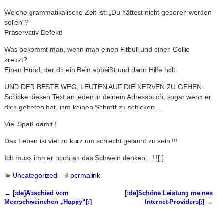
Welche grammatikalische Zeit ist: „Du hättest nicht geboren werden
sollen“?
Präservativ Defekt!
Was bekommt man, wenn man einen Pitbull und einen Collie
kreuzt?
Einen Hund, der dir ein Bein abbeißt und dann Hilfe holt.
UND DER BESTE WEG, LEUTEN AUF DIE NERVEN ZU GEHEN:
Schicke diesen Text an jeden in deinem Adressbuch, sogar wenn er
dich gebeten hat, ihm keinen Schrott zu schicken…
Viel Spaß damit !
Das Leben ist viel zu kurz um schlecht gelaunt zu sein !!!
Ich muss immer noch an das Schwein denken…!!![:]
Uncategorized
permalink
←
[:de]Abschied vom
[:de]Schöne Leistung meines
Artikelnavigation
Meerschweinchen „Happy“[:]
Internet-Providers[:]
→