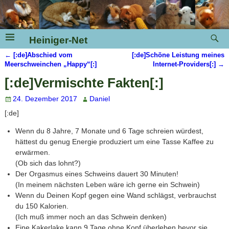
Heiniger-Net
←
[:de]Abschied vom
[:de]Schöne Leistung meines
Artikelnavigation
Meerschweinchen „Happy“[:]
Internet-Providers[:]
→
[:de]Vermischte Fakten[:]
24. Dezember 2017
Daniel
[:de]
Wenn du 8 Jahre, 7 Monate und 6 Tage schreien würdest,
hättest du genug Energie produziert um eine Tasse Kaffee zu
erwärmen.
(Ob sich das lohnt?)
Der Orgasmus eines Schweins dauert 30 Minuten!
(In meinem nächsten Leben wäre ich gerne ein Schwein)
Wenn du Deinen Kopf gegen eine Wand schlägst, verbrauchst
du 150 Kalorien.
(Ich muß immer noch an das Schwein denken)
Eine Kakerlake kann 9 Tage ohne Kopf überleben bevor sie