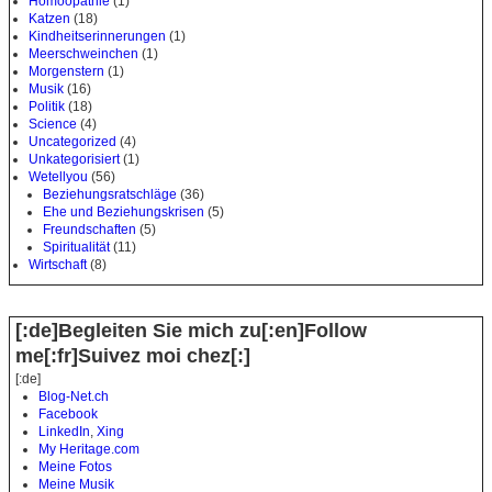
Homöopathie
(1)
Katzen
(18)
Kindheitserinnerungen
(1)
Meerschweinchen
(1)
Morgenstern
(1)
Musik
(16)
Politik
(18)
Science
(4)
Uncategorized
(4)
Unkategorisiert
(1)
Wetellyou
(56)
Beziehungsratschläge
(36)
Ehe und Beziehungskrisen
(5)
Freundschaften
(5)
Spiritualität
(11)
Wirtschaft
(8)
[:de]Begleiten Sie mich zu[:en]Follow
me[:fr]Suivez moi chez[:]
[:de]
Blog-Net.ch
Facebook
LinkedIn
,
Xing
My Heritage.com
Meine Fotos
Meine Musik