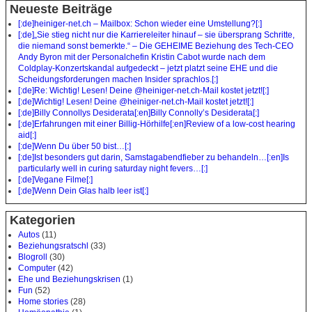
Neueste Beiträge
[:de]heiniger-net.ch – Mailbox: Schon wieder eine Umstellung?[:]
[:de]„Sie stieg nicht nur die Karriereleiter hinauf – sie übersprang Schritte,
die niemand sonst bemerkte.“ – Die GEHEIME Beziehung des Tech-CEO
Andy Byron mit der Personalchefin Kristin Cabot wurde nach dem
Coldplay-Konzertskandal aufgedeckt – jetzt platzt seine EHE und die
Scheidungsforderungen machen Insider sprachlos.[:]
[:de]Re: Wichtig! Lesen! Deine @heiniger-net.ch-Mail kostet jetzt![:]
[:de]Wichtig! Lesen! Deine @heiniger-net.ch-Mail kostet jetzt![:]
[:de]Billy Connollys Desiderata[:en]Billy Connolly’s Desiderata[:]
[:de]Erfahrungen mit einer Billig-Hörhilfe[:en]Review of a low-cost hearing
aid[:]
[:de]Wenn Du über 50 bist…[:]
[:de]Ist besonders gut darin, Samstagabendfieber zu behandeln…[:en]Is
particularly well in curing saturday night fevers…[:]
[:de]Vegane Filme[:]
[:de]Wenn Dein Glas halb leer ist[:]
Kategorien
Autos
(11)
Beziehungsratschl
(33)
Blogroll
(30)
Computer
(42)
Ehe und Beziehungskrisen
(1)
Fun
(52)
Home stories
(28)