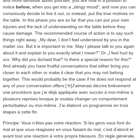
and more sensitive about yourself, you are now in a position to
notice
before,
when you get into a „stingy mood“, and now you can
consciously decide to live it out, or instead, put the true motives on
the table. In this phase you are so far that you can put your own
injuries and the lack of understanding on the table before they
cause damage. The recommended course of action is to say such
things right away. „My dear, I don’t feel understood by you in the
matter xxx. But it is important to me. May I please talk to you again
about it and explain to you exactly what I mean?“ Or „I feel hurt by
xxx. Why did you do/said that? Is there a special reason for this?“
And already you have fruitful conversations that either bring you
closer to each other or make it clear that you may not belong
together. This would probably be the case if he does not respond at
any of your conversation offers.[:fr]J’aimerais décrire brièvement
une procédure que j’ai déjà appliquée avec succès à moi-même à
plusieurs reprises lorsque je voulais changer un comportement
perturbateur ou moi-même. J’ai élaboré un programme en trois
étapes à cette fin.
Principe: Vous n’êtes pas votre réaction. Si les gens vous font du
mal et que vous réagissez en vous faisant du mal, c’est d’abord et
avant tout une réaction à votre propre blessure. En règle générale,