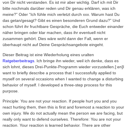
von Dir nicht verstanden. Es ist mir aber wichtig. Darf ich mit Dir
bitte nochmals darüber reden und Dir genau erklären, was ich
meine?” Oder “Ich fühle mich verletzt durch xxx. Warum hast Du
das getan/gesagt? Gibt es einen besonderen Grund dazu?” Und
schon führt ihr fruchtbare Gespräche, die Euch entweder einander
näher bringen oder klar machen, dass ihr eventuell nicht
zusammen gehört. Dies wäre wohl dann der Fall, wenn er
überhaupt nicht auf Deine Gesprächsangebote eingeht.
Dieser Beitrag ist eine Wiederholung eines uralten
Ratgeberbeitrags
. Ich bringe ihn wieder, weil ich denke, dass es
sich lohnt, dieses Drei-Punkte-Programm wieder vorzustellen.[:en]I
want to briefly describe a process that I successfully applied to
myself on several occasions when I wanted to change a disturbing
behavior of myself. I developed a three-step process for this
purpose.
Principle: You are not your reaction. If people hurt you and you
react hurting them, then this is first and foremost a reaction to your
own injury. We do not actually mean the person we are facing, but
really only want to defend ourselves. Therefore: You are not your
reaction. Your reaction is learned behavior. There are other