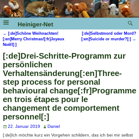
Heiniger-Net
←
[:de]Schöne Weihnachten!
[:de]Selbstmord oder Mord?
Artikelnavigation
[:en]Merry Christmas![:fr]Joyeux
[:en]Suicide or murder?[:]
→
Noël![:]
[:de]Drei-Schritte-Programm zur
persönlichen
Verhaltensänderung[:en]Three-
step process for personal
behavioural change[:fr]Programme
en trois étapes pour le
changement de comportement
personnel[:]
22. Januar 2019
Daniel
[:de]Ich möchte kurz ein Vorgehen schildern, das ich bei mir selbst