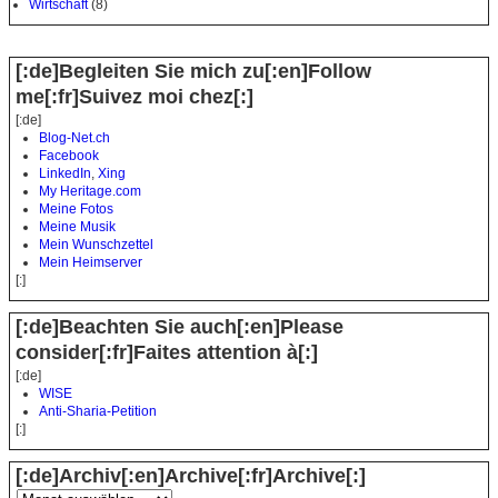
Wirtschaft
(8)
[:de]Begleiten Sie mich zu[:en]Follow
me[:fr]Suivez moi chez[:]
[:de]
Blog-Net.ch
Facebook
LinkedIn
,
Xing
My Heritage.com
Meine Fotos
Meine Musik
Mein Wunschzettel
Mein Heimserver
[:]
[:de]Beachten Sie auch[:en]Please
consider[:fr]Faites attention à[:]
[:de]
WISE
Anti-Sharia-Petition
[:]
[:de]Archiv[:en]Archive[:fr]Archive[:]