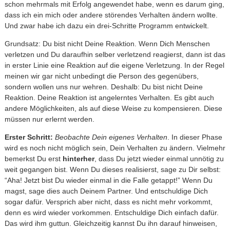
schon mehrmals mit Erfolg angewendet habe, wenn es darum ging,
dass ich ein mich oder andere störendes Verhalten ändern wollte.
Und zwar habe ich dazu ein drei-Schritte Programm entwickelt.
Grundsatz: Du bist nicht Deine Reaktion. Wenn Dich Menschen
verletzen und Du daraufhin selber verletzend reagierst, dann ist das
in erster Linie eine Reaktion auf die eigene Verletzung. In der Regel
meinen wir gar nicht unbedingt die Person des gegenübers,
sondern wollen uns nur wehren. Deshalb: Du bist nicht Deine
Reaktion. Deine Reaktion ist angelerntes Verhalten. Es gibt auch
andere Möglichkeiten, als auf diese Weise zu kompensieren. Diese
müssen nur erlernt werden.
Erster Schritt:
Beobachte Dein eigenes Verhalten
. In dieser Phase
wird es noch nicht möglich sein, Dein Verhalten zu ändern. Vielmehr
bemerkst Du erst
hinterher
, dass Du jetzt wieder einmal unnötig zu
weit gegangen bist. Wenn Du dieses realisierst, sage zu Dir selbst:
“Aha! Jetzt bist Du wieder einmal in die Falle getappt!” Wenn Du
magst, sage dies auch Deinem Partner. Und entschuldige Dich
sogar dafür. Versprich aber nicht, dass es nicht mehr vorkommt,
denn es wird wieder vorkommen. Entschuldige Dich einfach dafür.
Das wird ihm guttun. Gleichzeitig kannst Du ihn darauf hinweisen,