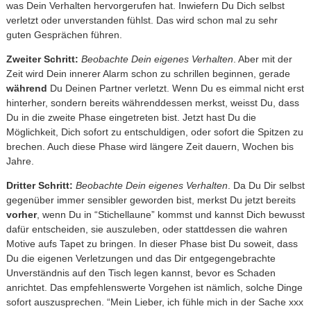
was Dein Verhalten hervorgerufen hat. Inwiefern Du Dich selbst
verletzt oder unverstanden fühlst. Das wird schon mal zu sehr
guten Gesprächen führen.
Zweiter Schritt:
Beobachte Dein eigenes Verhalten
. Aber mit der
Zeit wird Dein innerer Alarm schon zu schrillen beginnen, gerade
während
Du Deinen Partner verletzt. Wenn Du es eimmal nicht erst
hinterher, sondern bereits währenddessen merkst, weisst Du, dass
Du in die zweite Phase eingetreten bist. Jetzt hast Du die
Möglichkeit, Dich sofort zu entschuldigen, oder sofort die Spitzen zu
brechen. Auch diese Phase wird längere Zeit dauern, Wochen bis
Jahre.
Dritter Schritt:
Beobachte Dein eigenes Verhalten
. Da Du Dir selbst
gegenüber immer sensibler geworden bist, merkst Du jetzt bereits
vorher
, wenn Du in “Stichellaune” kommst und kannst Dich bewusst
dafür entscheiden, sie auszuleben, oder stattdessen die wahren
Motive aufs Tapet zu bringen. In dieser Phase bist Du soweit, dass
Du die eigenen Verletzungen und das Dir entgegengebrachte
Unverständnis auf den Tisch legen kannst, bevor es Schaden
anrichtet. Das empfehlenswerte Vorgehen ist nämlich, solche Dinge
sofort auszusprechen. “Mein Lieber, ich fühle mich in der Sache xxx