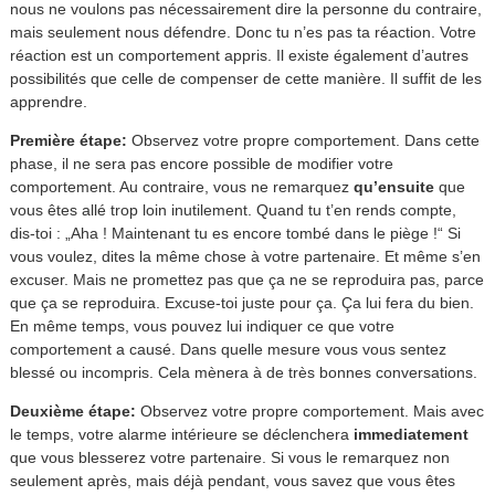
nous ne voulons pas nécessairement dire la personne du contraire,
mais seulement nous défendre. Donc tu n’es pas ta réaction. Votre
réaction est un comportement appris. Il existe également d’autres
possibilités que celle de compenser de cette manière. Il suffit de les
apprendre.
Première étape:
Observez votre propre comportement. Dans cette
phase, il ne sera pas encore possible de modifier votre
comportement. Au contraire, vous ne remarquez
qu’ensuite
que
vous êtes allé trop loin inutilement. Quand tu t’en rends compte,
dis-toi : „Aha ! Maintenant tu es encore tombé dans le piège !“ Si
vous voulez, dites la même chose à votre partenaire. Et même s’en
excuser. Mais ne promettez pas que ça ne se reproduira pas, parce
que ça se reproduira. Excuse-toi juste pour ça. Ça lui fera du bien.
En même temps, vous pouvez lui indiquer ce que votre
comportement a causé. Dans quelle mesure vous vous sentez
blessé ou incompris. Cela mènera à de très bonnes conversations.
Deuxième étape:
Observez votre propre comportement. Mais avec
le temps, votre alarme intérieure se déclenchera
immediatement
que vous blesserez votre partenaire. Si vous le remarquez non
seulement après, mais déjà pendant, vous savez que vous êtes