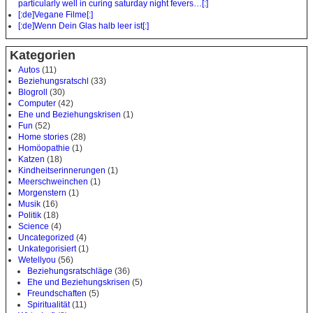
particularly well in curing saturday night fevers…[:]
[:de]Vegane Filme[:]
[:de]Wenn Dein Glas halb leer ist[:]
Kategorien
Autos
(11)
Beziehungsratschl
(33)
Blogroll
(30)
Computer
(42)
Ehe und Beziehungskrisen
(1)
Fun
(52)
Home stories
(28)
Homöopathie
(1)
Katzen
(18)
Kindheitserinnerungen
(1)
Meerschweinchen
(1)
Morgenstern
(1)
Musik
(16)
Politik
(18)
Science
(4)
Uncategorized
(4)
Unkategorisiert
(1)
Wetellyou
(56)
Beziehungsratschläge
(36)
Ehe und Beziehungskrisen
(5)
Freundschaften
(5)
Spiritualität
(11)