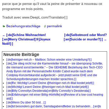
parce que je pense qu’il vaut la peine de présenter à nouveau ce
programme en trois points.
Traduit avec www.DeepL.com/Translator[:]
Beziehungsratschläge
permalink
←
[:de]Schöne Weihnachten!
[:de]Selbstmord oder Mord?
Artikelnavigation
[:en]Merry Christmas![:fr]Joyeux
[:en]Suicide or murder?[:]
→
Noël![:]
Neueste Beiträge
[:de]heiniger-net.ch – Mailbox: Schon wieder eine Umstellung?[:]
[:de]„Sie stieg nicht nur die Karriereleiter hinauf – sie übersprang Schritte,
die niemand sonst bemerkte.“ – Die GEHEIME Beziehung des Tech-CEO
Andy Byron mit der Personalchefin Kristin Cabot wurde nach dem
Coldplay-Konzertskandal aufgedeckt – jetzt platzt seine EHE und die
Scheidungsforderungen machen Insider sprachlos.[:]
[:de]Re: Wichtig! Lesen! Deine @heiniger-net.ch-Mail kostet jetzt![:]
[:de]Wichtig! Lesen! Deine @heiniger-net.ch-Mail kostet jetzt![:]
[:de]Billy Connollys Desiderata[:en]Billy Connolly’s Desiderata[:]
[:de]Erfahrungen mit einer Billig-Hörhilfe[:en]Review of a low-cost hearing
aid[:]
[:de]Wenn Du über 50 bist…[:]
[:de]Ist besonders gut darin, Samstagabendfieber zu behandeln…[:en]Is