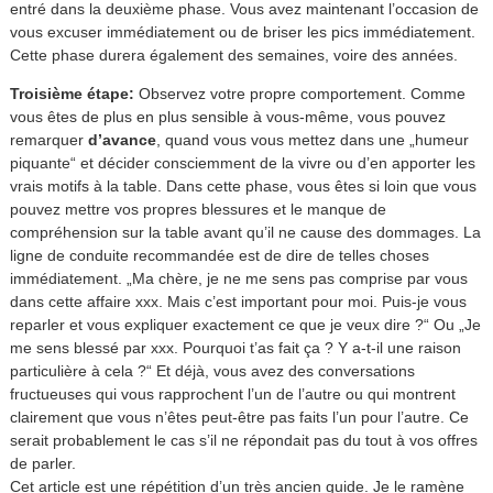
entré dans la deuxième phase. Vous avez maintenant l’occasion de
vous excuser immédiatement ou de briser les pics immédiatement.
Cette phase durera également des semaines, voire des années.
Troisième étape:
Observez votre propre comportement. Comme
vous êtes de plus en plus sensible à vous-même, vous pouvez
remarquer
d’avance
, quand vous vous mettez dans une „humeur
piquante“ et décider consciemment de la vivre ou d’en apporter les
vrais motifs à la table. Dans cette phase, vous êtes si loin que vous
pouvez mettre vos propres blessures et le manque de
compréhension sur la table avant qu’il ne cause des dommages. La
ligne de conduite recommandée est de dire de telles choses
immédiatement. „Ma chère, je ne me sens pas comprise par vous
dans cette affaire xxx. Mais c’est important pour moi. Puis-je vous
reparler et vous expliquer exactement ce que je veux dire ?“ Ou „Je
me sens blessé par xxx. Pourquoi t’as fait ça ? Y a-t-il une raison
particulière à cela ?“ Et déjà, vous avez des conversations
fructueuses qui vous rapprochent l’un de l’autre ou qui montrent
clairement que vous n’êtes peut-être pas faits l’un pour l’autre. Ce
serait probablement le cas s’il ne répondait pas du tout à vos offres
de parler.
Cet article est une répétition d’un très ancien guide. Je le ramène