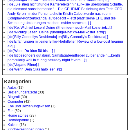
[:de]„Sie stieg nicht nur die Karriereleiter hinauf – sie übersprang Schritte,
die niemand sonst bemerkte.“ – Die GEHEIME Beziehung des Tech-CEO
Andy Byron mit der Personalchefin Kristin Cabot wurde nach dem
Coldplay-Konzertskandal aufgedeckt – jetzt platzt seine EHE und die
Scheidungsforderungen machen Insider sprachlos.[:]
[:de]Re: Wichtig! Lesen! Deine @heiniger-net.ch-Mail kostet jetzt![:]
[:de]Wichtig! Lesen! Deine @heiniger-net.ch-Mail kostet jetzt![:]
[:de]Billy Connollys Desiderata[:en]Billy Connolly’s Desiderata[:]
[:de]Erfahrungen mit einer Billig-Hörhilfe[:en]Review of a low-cost hearing
aid[:]
[:de]Wenn Du über 50 bist…[:]
[:de]Ist besonders gut darin, Samstagabendfieber zu behandeln…[:en]Is
particularly well in curing saturday night fevers…[:]
[:de]Vegane Filme[:]
[:de]Wenn Dein Glas halb leer ist[:]
Kategorien
Autos
(11)
Beziehungsratschl
(33)
Blogroll
(30)
Computer
(42)
Ehe und Beziehungskrisen
(1)
Fun
(52)
Home stories
(28)
Homöopathie
(1)
Katzen
(18)
Kindheitserinnerungen
(1)