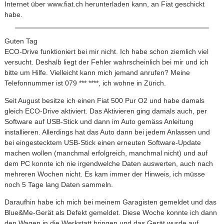
Internet über www.fiat.ch herunterladen kann, an Fiat geschickt
habe.
Guten Tag
ECO-Drive funktioniert bei mir nicht. Ich habe schon ziemlich viel
versucht. Deshalb liegt der Fehler wahrscheinlich bei mir und ich
bitte um Hilfe. Vielleicht kann mich jemand anrufen? Meine
Telefonnummer ist 079 *** ****, ich wohne in Zürich.
Seit August besitze ich einen Fiat 500 Pur O2 und habe damals
gleich ECO-Drive aktiviert. Das Aktivieren ging damals auch, per
Software auf USB-Stick und dann im Auto gemäss Anleitung
installieren. Allerdings hat das Auto dann bei jedem Anlassen und
bei eingestecktem USB-Stick einen erneuten Software-Update
machen wollen (manchmal erfolgreich, manchmal nicht) und auf
dem PC konnte ich nie irgendwelche Daten auswerten, auch nach
mehreren Wochen nicht. Es kam immer der Hinweis, ich müsse
noch 5 Tage lang Daten sammeln.
Daraufhin habe ich mich bei meinem Garagisten gemeldet und das
Blue&Me-Gerät als Defekt gemeldet. Diese Woche konnte ich dann
den Wagen in die Werkstatt bringen und das Gerät wurde auf