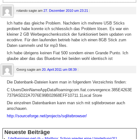
rolando
sagte am
27. Dezember 2010 um 23:21
:
Ich hatte das gleiche Problem. Nachdem ich mehrere USB Sticks
probiert habe konnte ich schliesslich das Problem lösen. Es war ein
kleiner 2 GB Werbegeschenksstick der funktioniert beim updaten von
ecodrive. Für den laufenden betrieb habe ich einen 8GB Stick zum
Daten sammeln und für mp3 files.
Ich habe übrigens keinen Fiat 500 sondern einen Grande Punto. Ich
glaube aber das das Blue&me bei beiden wohl identisch ist
Georg
sagte am
20. April 2011 um 08:39
:
Die Datenbank-Dateien kann man in folgendem Verzeichnis finden:
C:UsersDeinNameAppDataRoamingcom.fiat.convergence.385E4263E
7379A5D22A7076E99B02868EFF10711.1Local Store
Die einzelnen Datenbanken kann man sich mit sqlitebrowser auch
anschauen.
http://sourceforge.net/projects/sqlitebrowser/
Neueste Beiträge
[:de]heiniger-net.ch – Mailbox: Schon wieder eine Umstellung?[:]