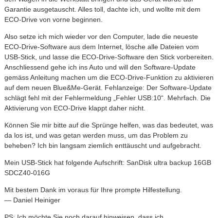
Garantie ausgetauscht. Alles toll, dachte ich, und wollte mit dem
ECO-Drive von vorne beginnen.
Also setze ich mich wieder vor den Computer, lade die neueste
ECO-Drive-Software aus dem Internet, lösche alle Dateien vom
USB-Stick, und lasse die ECO-Drive-Software den Stick vorbereiten.
Anschliessend gehe ich ins Auto und will den Software-Update
gemäss Anleitung machen um die ECO-Drive-Funktion zu aktivieren
auf dem neuen Blue&Me-Gerät. Fehlanzeige: Der Software-Update
schlägt fehl mit der Fehlermeldung „Fehler USB:10“. Mehrfach. Die
Aktivierung von ECO-Drive klappt daher nicht.
Können Sie mir bitte auf die Sprünge helfen, was das bedeutet, was
da los ist, und was getan werden muss, um das Problem zu
beheben? Ich bin langsam ziemlich enttäuscht und aufgebracht.
Mein USB-Stick hat folgende Aufschrift: SanDisk ultra backup 16GB
SDCZ40-016G
Mit bestem Dank im voraus für Ihre prompte Hilfestellung.
— Daniel Heiniger
PS: Ich möchte Sie noch darauf hinweisen, dass ich