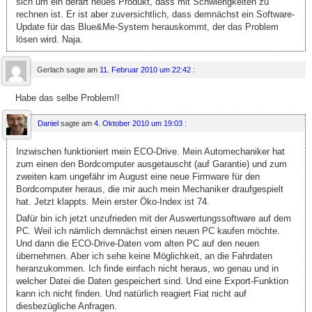
sich um ein derart neues Produkt, dass mit Schwierigkeiten zu
rechnen ist. Er ist aber zuversichtlich, dass demnächst ein Software-
Update für das Blue&Me-System herauskommt, der das Problem
lösen wird. Naja.
Gerlach
sagte am
11. Februar 2010 um 22:42
:
Habe das selbe Problem!!
Daniel
sagte am
4. Oktober 2010 um 19:03
:
Inzwischen funktioniert mein ECO-Drive. Mein Automechaniker hat
zum einen den Bordcomputer ausgetauscht (auf Garantie) und zum
zweiten kam ungefähr im August eine neue Firmware für den
Bordcomputer heraus, die mir auch mein Mechaniker draufgespielt
hat. Jetzt klappts. Mein erster Öko-Index ist 74.
Dafür bin ich jetzt unzufrieden mit der Auswertungssoftware auf dem
PC. Weil ich nämlich demnächst einen neuen PC kaufen möchte.
Und dann die ECO-Drive-Daten vom alten PC auf den neuen
übernehmen. Aber ich sehe keine Möglichkeit, an die Fahrdaten
heranzukommen. Ich finde einfach nicht heraus, wo genau und in
welcher Datei die Daten gespeichert sind. Und eine Export-Funktion
kann ich nicht finden. Und natürlich reagiert Fiat nicht auf
diesbezügliche Anfragen.