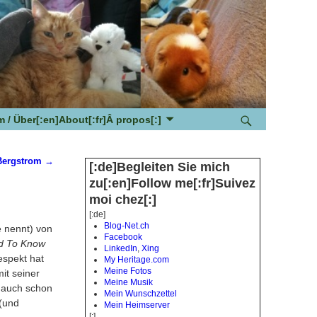
 / Über[:en]About[:fr]Â propos[:]
Bergstrom
→
[:de]Begleiten Sie mich
zu[:en]Follow me[:fr]Suivez
moi chez[:]
[:de]
Blog-Net.ch
 nennt) von
Facebook
d To Know
LinkedIn
,
Xing
espekt hat
My Heritage.com
Meine Fotos
it seiner
Meine Musik
a auch schon
Mein Wunschzettel
 (und
Mein Heimserver
[:]