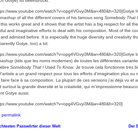
ch Gotye) so beeindruckt.
ttps://www.youtube.com/watch?v=opg4VGvyi3M&w=480&h=320]
Gotye h
mashup
of all the different covers of his famous song
Somebody That I
nd this works great and it shows that the artist has a big respect for all t
ful and imaginative efforts to deal with his composition. Most of the co
and admired before. It is especially the huge diversity and creativity t
rently Gotye, too) a lot.
ttps://www.youtube.com/watch?v=opg4VGvyi3M&w=480&h=320]
Gotye l
mashup
(tels que les noms modernes) de toutes les différentes variant
lèbre
Somebody That I Used To Know
. Je trouve cela fonctionne très b
’artiste a un grand respect pour tous les efforts d’imagination plus ou
 faire face à sa composition. La plupart de ces versions j’ai déjà vu et 
surtout la grande diversité et la créativité, qui m’impressionne beauco
t Gotye aussi.
ttps://www.youtube.com/watch?v=opg4VGvyi3M&w=480&h=320]
permalink
chtesten Passwörter dieser Welt
Der 
avigation