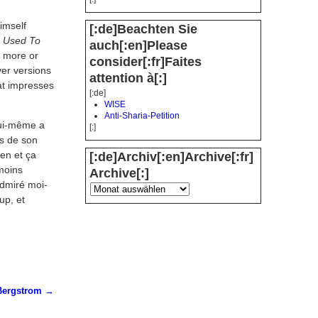
imself
[:de]Beachten Sie
 Used To
auch[:en]Please
he more or
consider[:fr]Faites
ver versions
attention à[:]
hat impresses
[:de]
WISE
Anti-Sharia-Petition
ui-même a
[:]
es de son
[:de]Archiv[:en]Archive[:fr]
ien et ça
 moins
Archive[:]
admiré moi-
up, et
Bergstrom
→