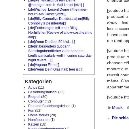
offenbar au
[:de]Re: Wichtig! Lesen! Deine
@heiniger-net.ch-Mail kostet jetzt![:]
[:de]Wichtig! Lesen! Deine @heiniger-
[youtube h
net.ch-Mail kostet jetzt![:]
produced a
[:de]Billy Connollys Desiderata[:en]Billy
Know
. I fi
Connolly’s Desiderata[:]
[:de]Erfahrungen mit einer Billig-
less success
Hörhilfe[:en]Review of a low-cost hearing
I have seen 
aid[:]
me (and appa
[:de]Wenn Du über 50 bist…[:]
[:de]Ist besonders gut darin,
[youtube h
Samstagabendfieber zu behandeln…
[:en]Is particularly well in curing saturday
produit un
night fevers…[:]
chanson cé
[:de]Vegane Filme[:]
montre que l
[:de]Wenn Dein Glas halb leer ist[:]
réussit pour
Kategorien
même. C’est 
apparemmen
Autos
(11)
Beziehungsratschl
(33)
Blogroll
(30)
[youtube h
Computer
(42)
Ehe und Beziehungskrisen
(1)
Musik
Fun
(52)
Home stories
(28)
←
Die schle
Homöopathie
(1)
Artikeln
Katzen
(18)
Kindheitserinnerungen
(1)