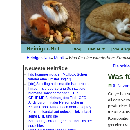
Heiniger-Net
Blog
Daniel
[:de]Ange
Heiniger-Net
→
Musik
→
Was für eine wunderbare Kreativi
←
Die schle
Neueste Beiträge
Artikeln
Was fü
[:de]heiniger-net.ch – Mailbox: Schon
wieder eine Umstellung?[:]
[:de]„Sie stieg nicht nur die Karriereleiter
6. Novem
hinauf – sie übersprang Schritte, die
niemand sonst bemerkte.“ – Die
Gotye hat s
GEHEIME Beziehung des Tech-CEO
all den ve
Andy Byron mit der Personalchefin
produziert. 
Kristin Cabot wurde nach dem Coldplay-
Konzertskandal aufgedeckt – jetzt platzt
für all die
seine EHE und die
Komposition
Scheidungsforderungen machen Insider
gesehen und 
sprachlos.[:]