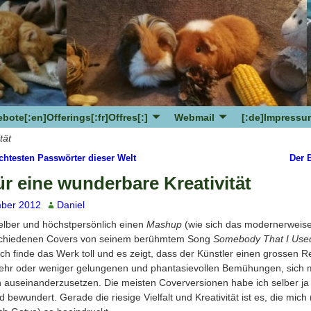
bote[:en]Offerings[:fr]Offres[:]
Webmail
[:de]Impressum
tät
chtesten Passwörter dieser Welt
Der 
avigation
r eine wunderbare Kreativität
ber 2012
Daniel
elber und höchstpersönlich einen
Mashup
(wie sich das modernerweise
rschiedenen Covers von seinem berühmtem Song
Somebody That I Use
Ich finde das Werk toll und es zeigt, dass der Künstler einen grossen R
 mehr oder weniger gelungenen und phantasievollen Bemühungen, sich m
 auseinanderzusetzen. Die meisten Coverversionen habe ich selber j
bewundert. Gerade die riesige Vielfalt und Kreativität ist es, die mich