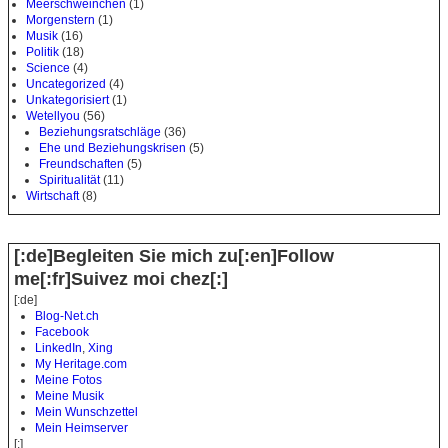
Meerschweinchen
(1)
Morgenstern
(1)
Musik
(16)
Politik
(18)
Science
(4)
Uncategorized
(4)
Unkategorisiert
(1)
Wetellyou
(56)
Beziehungsratschläge
(36)
Ehe und Beziehungskrisen
(5)
Freundschaften
(5)
Spiritualität
(11)
Wirtschaft
(8)
[:de]Begleiten Sie mich zu[:en]Follow
me[:fr]Suivez moi chez[:]
[:de]
Blog-Net.ch
Facebook
LinkedIn
,
Xing
My Heritage.com
Meine Fotos
Meine Musik
Mein Wunschzettel
Mein Heimserver
[:]