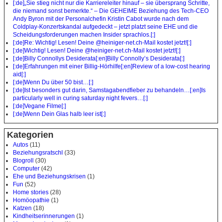
[:de]„Sie stieg nicht nur die Karriereleiter hinauf – sie übersprang Schritte,
die niemand sonst bemerkte.“ – Die GEHEIME Beziehung des Tech-CEO
Andy Byron mit der Personalchefin Kristin Cabot wurde nach dem
Coldplay-Konzertskandal aufgedeckt – jetzt platzt seine EHE und die
Scheidungsforderungen machen Insider sprachlos.[:]
[:de]Re: Wichtig! Lesen! Deine @heiniger-net.ch-Mail kostet jetzt![:]
[:de]Wichtig! Lesen! Deine @heiniger-net.ch-Mail kostet jetzt![:]
[:de]Billy Connollys Desiderata[:en]Billy Connolly’s Desiderata[:]
[:de]Erfahrungen mit einer Billig-Hörhilfe[:en]Review of a low-cost hearing
aid[:]
[:de]Wenn Du über 50 bist…[:]
[:de]Ist besonders gut darin, Samstagabendfieber zu behandeln…[:en]Is
particularly well in curing saturday night fevers…[:]
[:de]Vegane Filme[:]
[:de]Wenn Dein Glas halb leer ist[:]
Kategorien
Autos
(11)
Beziehungsratschl
(33)
Blogroll
(30)
Computer
(42)
Ehe und Beziehungskrisen
(1)
Fun
(52)
Home stories
(28)
Homöopathie
(1)
Katzen
(18)
Kindheitserinnerungen
(1)