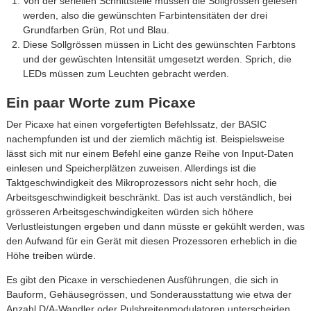
Von der seriellen Schnittstelle müssen die Sollgrössen gelesen
werden, also die gewünschten Farbintensitäten der drei
Grundfarben Grün, Rot und Blau.
Diese Sollgrössen müssen in Licht des gewünschten Farbtons
und der gewüschten Intensität umgesetzt werden. Sprich, die
LEDs müssen zum Leuchten gebracht werden.
Ein paar Worte zum Picaxe
Der Picaxe hat einen vorgefertigten Befehlssatz, der BASIC
nachempfunden ist und der ziemlich mächtig ist. Beispielsweise
lässt sich mit nur einem Befehl eine ganze Reihe von Input-Daten
einlesen und Speicherplätzen zuweisen. Allerdings ist die
Taktgeschwindigkeit des Mikroprozessors nicht sehr hoch, die
Arbeitsgeschwindigkeit beschränkt. Das ist auch verständlich, bei
grösseren Arbeitsgeschwindigkeiten würden sich höhere
Verlustleistungen ergeben und dann müsste er gekühlt werden, was
den Aufwand für ein Gerät mit diesen Prozessoren erheblich in die
Höhe treiben würde.
Es gibt den Picaxe in verschiedenen Ausführungen, die sich in
Bauform, Gehäusegrössen, und Sonderausstattung wie etwa der
Anzahl D/A-Wandler oder Pulsbreitenmodulatoren unterscheiden.