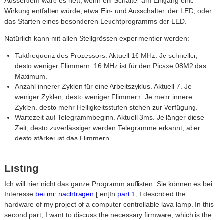
Ausserdem wäre es nett, wenn ein Schalter am Eingang eine
Wirkung entfalten würde, etwa Ein- und Ausschalten der LED, oder
das Starten eines besonderen Leuchtprogramms der LED.
Natürlich kann mit allen Stellgrössen experimentier werden:
Taktfrequenz des Prozessors. Aktuell 16 MHz. Je schneller,
desto weniger Flimmern. 16 MHz ist für den Picaxe 08M2 das
Maximum.
Anzahl innerer Zyklen für eine Arbeitszyklus. Aktuell 7. Je
weniger Zyklen, desto weniger Flimmern. Je mehr innere
Zyklen, desto mehr Helligkeitsstufen stehen zur Verfügung.
Wartezeit auf Telegrammbeginn. Aktuell 3ms. Je länger diese
Zeit, desto zuverlässiger werden Telegramme erkannt, aber
desto stärker ist das Flimmern.
Listing
Ich will hier nicht das ganze Programm auflisten. Sie können es bei
Interesse
bei mir nachfragen
.[:en]In
part 1
, I described the
hardware of my project of a computer controllable lava lamp. In this
second part, I want to discuss the necessary firmware, which is the