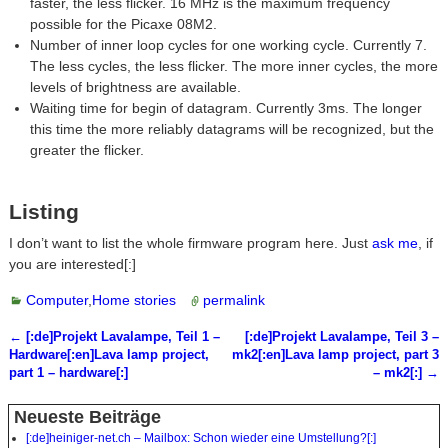
faster, the less flicker. 16 MHz is the maximum frequency
possible for the Picaxe 08M2.
Number of inner loop cycles for one working cycle. Currently 7.
The less cycles, the less flicker. The more inner cycles, the more
levels of brightness are available.
Waiting time for begin of datagram. Currently 3ms. The longer
this time the more reliably datagrams will be recognized, but the
greater the flicker.
Listing
I don’t want to list the whole firmware program here. Just
ask me
, if
you are interested[:]
Computer
,
Home stories
permalink
←
[:de]Projekt Lavalampe, Teil 1 –
[:de]Projekt Lavalampe, Teil 3 –
Artikelnavigation
Hardware[:en]Lava lamp project,
mk2[:en]Lava lamp project, part 3
part 1 – hardware[:]
– mk2[:]
→
Neueste Beiträge
[:de]heiniger-net.ch – Mailbox: Schon wieder eine Umstellung?[:]