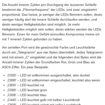
Die Anzahl innerer Zyklen pro Durchgang der äusseren Schleife
bestimmt die „Flimmerfrequenz“ der LEDs, und zwar umgekehrt
proportional. Das heisst, je weniger die LEDs flimmern sollen, desto
weniger häufig darf die innere Schleife durchlaufen werden, und
desto weniger Helligkeitstufen sind möglich. Je mehr
Helligkeitstufen möglich sein sollen, desto stärker werden die LEDs
flimmern. Einen für mein Gefühl sinnvollen Kompromiss meine ich
mit 7 inneren Zyklen gefunden zu haben.
Am seriellen Port wird die gewünschte Farbe und Leuchtstärke
durch ein „Telegramm“ aus vier Bytes übermittelt. Jedes Telegramm
wird mit einem „C“ eingeleitet und die folgenden drei Bytes sind die
Anzahl innerer Zyklen der Grundfarben Rot, Grün und Blau als
ASCII-Ziffer. Ein paar Beispiele:
‚C000‘ – LED ist vollkommen ausgeschaltet, also dunkel
‚C888‘ – LED ist vollkommen eingeschaltet, leuchtet also weiss
‚C800‘ – LED leuchtet rot
‚C080‘ – LED leuchtet grün
‚C008‘ – LED leuchtet blau
‚C440‘ – LED leuchtet gelb mit halber Leuchtkraft
‚C808‘ – LED leuchtet violett mit voller Leuchtkraft