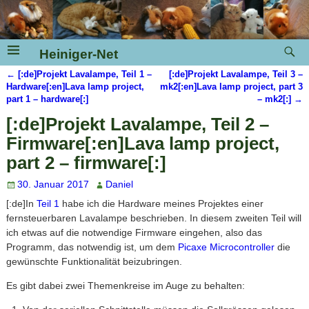
Heiniger-Net
←
[:de]Projekt Lavalampe, Teil 1 –
[:de]Projekt Lavalampe, Teil 3 –
Artikelnavigation
Hardware[:en]Lava lamp project,
mk2[:en]Lava lamp project, part 3
part 1 – hardware[:]
– mk2[:]
→
[:de]Projekt Lavalampe, Teil 2 –
Firmware[:en]Lava lamp project,
part 2 – firmware[:]
30. Januar 2017
Daniel
[:de]In
Teil 1
habe ich die Hardware meines Projektes einer
fernsteuerbaren Lavalampe beschrieben. In diesem zweiten Teil will
ich etwas auf die notwendige Firmware eingehen, also das
Programm, das notwendig ist, um dem
Picaxe Microcontroller
die
gewünschte Funktionalität beizubringen.
Es gibt dabei zwei Themenkreise im Auge zu behalten: