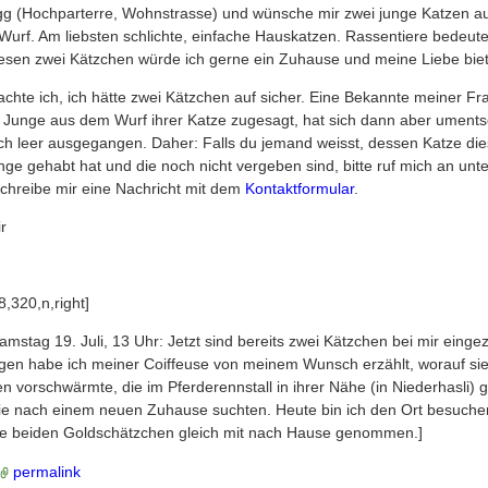
g (Hochparterre, Wohnstrasse) und wünsche mir zwei junge Katzen a
urf. Am liebsten schlichte, einfache Hauskatzen. Rassentiere bedeute
diesen zwei Kätzchen würde ich gerne ein Zuhause und meine Liebe bie
achte ich, ich hätte zwei Kätzchen auf sicher. Eine Bekannte meiner Fr
i Junge aus dem Wurf ihrer Katze zugesagt, hat sich dann aber ument
ich leer ausgegangen. Daher: Falls du jemand weisst, dessen Katze di
nge gehabt hat und die noch nicht vergeben sind, bitte ruf mich an unt
chreibe mir eine Nachricht mit dem
Kontaktformular
.
r
,320,n,right]
amstag 19. Juli, 13 Uhr: Jetzt sind bereits zwei Kätzchen bei mir eing
gen habe ich meiner Coiffeuse von meinem Wunsch erzählt, worauf sie
n vorschwärmte, die im Pferderennstall in ihrer Nähe (in Niederhasli) 
ie nach einem neuen Zuhause suchten. Heute bin ich den Ort besuch
ie beiden Goldschätzchen gleich mit nach Hause genommen.]
permalink