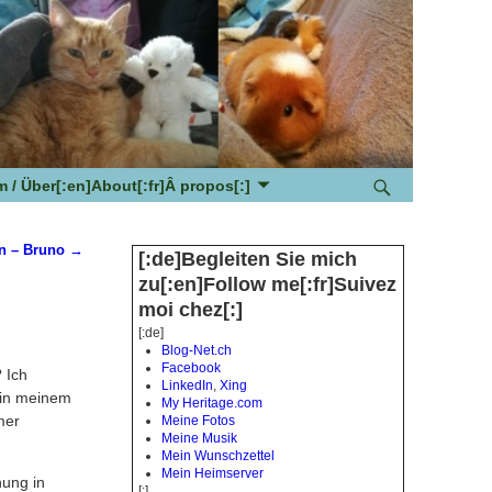
 / Über[:en]About[:fr]Â propos[:]
en – Bruno
→
[:de]Begleiten Sie mich
zu[:en]Follow me[:fr]Suivez
moi chez[:]
[:de]
Blog-Net.ch
Facebook
 Ich
LinkedIn
,
Xing
 in meinem
My Heritage.com
mer
Meine Fotos
Meine Musik
Mein Wunschzettel
Mein Heimserver
nung in
[:]