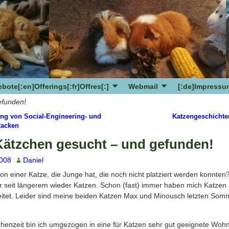
bote[:en]Offerings[:fr]Offres[:]
Webmail
[:de]Impressum
efunden!
g von Social-Engineering- und
Katzengeschicht
avigation
tacken
Kätzchen gesucht – und gefunden!
2008
Daniel
on einer Katze, die Junge hat, die noch nicht platziert werden konnten?
 seit längerem wieder Katzen. Schon (fast) immer haben mich Katzen
itet. Leider sind meine beiden Katzen Max und Minousch letzten Som
chenzeit bin ich umgezogen in eine für Katzen sehr gut geeignete Woh