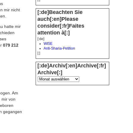
us
n mir nicht
[:de]Beachten Sie
ten.
auch[:en]Please
consider[:fr]Faites
au hatte mir
attention à[:]
schieden
eses
[:de]
WISE
er
079 212
Anti-Sharia-Petition
[:]
[:de]Archiv[:en]Archive[:fr]
Archive[:]
ezogen. Am
 mir von
geboren
en gegangen