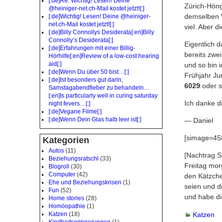
[:de]Re: Wichtig! Lesen! Deine
Zürich-Höng
@heiniger-net.ch-Mail kostet jetzt![:]
demselben W
[:de]Wichtig! Lesen! Deine @heiniger-
net.ch-Mail kostet jetzt![:]
viel. Aber 
[:de]Billy Connollys Desiderata[:en]Billy
Connolly’s Desiderata[:]
Eigentlich d
[:de]Erfahrungen mit einer Billig-
bereits zwe
Hörhilfe[:en]Review of a low-cost hearing
aid[:]
und so bin 
[:de]Wenn Du über 50 bist…[:]
Frühjahr Ju
[:de]Ist besonders gut darin,
6029
oder s
Samstagabendfieber zu behandeln…
[:en]Is particularly well in curing saturday
Ich danke di
night fevers…[:]
[:de]Vegane Filme[:]
[:de]Wenn Dein Glas halb leer ist[:]
— Daniel
[simage=458
Kategorien
Autos
(11)
[Nachtrag S
Beziehungsratschl
(33)
Freitag mor
Blogroll
(30)
Computer
(42)
den Kätzche
Ehe und Beziehungskrisen
(1)
seien und d
Fun
(52)
und habe d
Home stories
(28)
Homöopathie
(1)
Katzen
(18)
Katzen
Kindheitserinnerungen
(1)